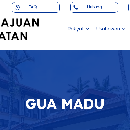
FAQ
Hubungi
t

Rakyat
Usahawan
GUA MADU