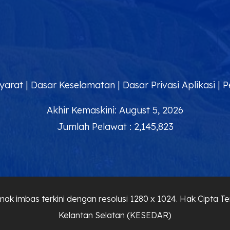
yarat
|
Dasar Keselamatan
|
Dasar Privasi Aplikasi
|
P
Akhir Kemaskini: August 5, 2026
Jumlah Pelawat : 2,145,823
ak imbas terkini dengan resolusi 1280 x 1024. Hak Cipta
Kelantan Selatan (KESEDAR)