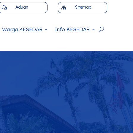
Aduan
Sitemap
w

Warga
KESEDAR
Info
KESEDAR