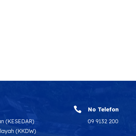

No Telefon
an (KESEDAR)
09 9132 200
ilayah (KKDW)