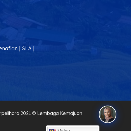
enafian
|
SLA
|
 Terpelihara 2021 © Lembaga Kemajuan