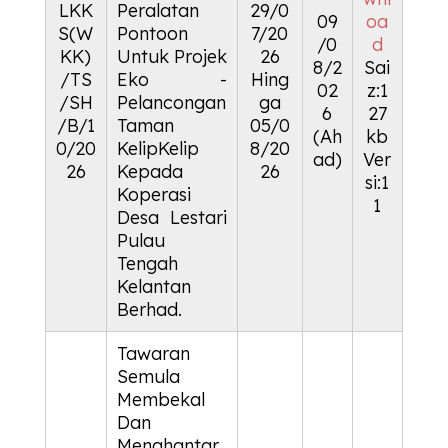
LKK
Peralatan
29/0
09
oa
S(W
Pontoon
7/20
/0
d
KK)
Untuk Projek
26
8/2
Sai
/TS
Eko -
Hing
02
z:1
/SH
Pelancongan
ga
6
27
/B/1
Taman
05/0
(Ah
kb
0/20
KelipKelip
8/20
ad)
Ver
26
Kepada
26
si:1
Koperasi
1
Desa Lestari
Pulau
Tengah
Kelantan
Berhad.
Tawaran
Semula
Membekal
Dan
Menghantar