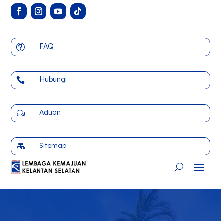
FAQ
t
Hubungi

Aduan
w
Sitemap
