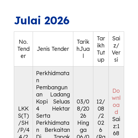
Julai 2026
Tar
Sai
No.
Tarik
ikh
z/
Tend
Jenis Tender
hJua
Tut
Ver
er
l
up
si
Perkhidmata
n
Pembangun
Do
an Ladang
wnl
Kopi Seluas
03/0
12/
oa
LKK
4 Hektar
8/20
08
d
S(T)
Serta
26
/2
Sai
/SH
Perkhidmata
Hing
02
z:1
/P/4
n Berkaitan
ga
6
68
4/2
Di Tapak
06/0
(Ra