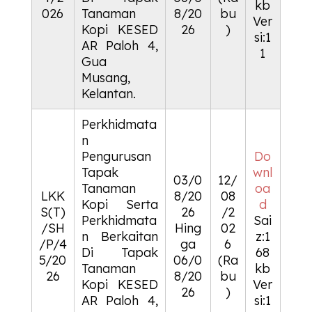
kb
026
Tanaman
8/20
bu
Ver
Kopi
KESED
26
)
si:1
AR
Paloh 4,
1
Gua
Musang,
Kelantan.
Perkhidmata
n
Pengurusan
Do
Tapak
wnl
03/0
12/
Tanaman
oa
LKK
8/20
08
Kopi Serta
d
S(T)
26
/2
Perkhidmata
Sai
/SH
Hing
02
n Berkaitan
z:1
/P/4
ga
6
Di Tapak
68
5/20
06/0
(Ra
Tanaman
kb
26
8/20
bu
Kopi
KESED
Ver
26
)
AR
Paloh 4,
si:1