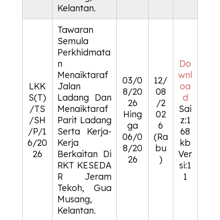
Kelantan.
Tawaran
Semula
Perkhidmata
n
Do
Menaiktaraf
wnl
03/0
12/
LKK
Jalan
oa
8/20
08
S(T)
Ladang Dan
d
26
/2
/TS
Menaiktaraf
Sai
Hing
02
/SH
Parit Ladang
z:1
ga
6
/P/1
Serta Kerja-
68
06/0
(Ra
6/20
Kerja
kb
8/20
bu
26
Berkaitan Di
Ver
26
)
RKT
KESEDA
si:1
R
Jeram
1
Tekoh, Gua
Musang,
Kelantan.