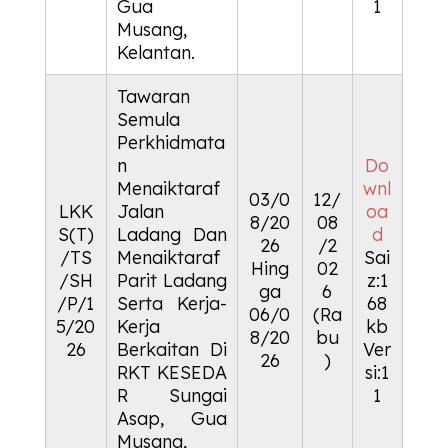
Gua
1
Musang,
Kelantan.
Tawaran
Semula
Perkhidmata
n
Do
Menaiktaraf
wnl
03/0
12/
LKK
Jalan
oa
8/20
08
S(T)
Ladang Dan
d
26
/2
/TS
Menaiktaraf
Sai
Hing
02
/SH
Parit Ladang
z:1
ga
6
/P/1
Serta Kerja-
68
06/0
(Ra
5/20
Kerja
kb
8/20
bu
26
Berkaitan Di
Ver
26
)
RKT
KESEDA
si:1
R
Sungai
1
Asap, Gua
Musang,