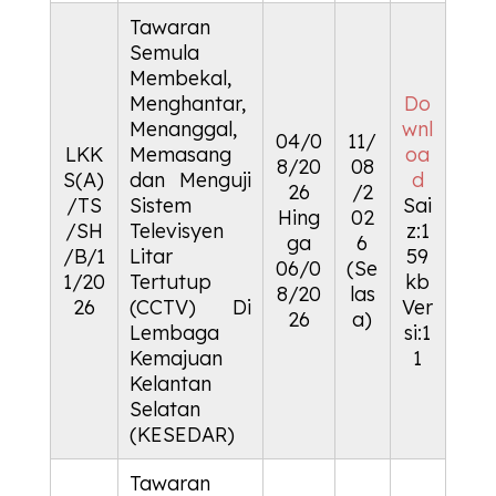
Tawaran
Semula
Membekal,
Menghantar,
Do
Menanggal,
wnl
04/0
11/
LKK
Memasang
oa
8/20
08
S(A)
dan Menguji
d
26
/2
/TS
Sistem
Sai
Hing
02
/SH
Televisyen
z:1
ga
6
/B/1
Litar
59
06/0
(Se
1/20
Tertutup
kb
8/20
las
26
(CCTV) Di
Ver
26
a)
Lembaga
si:1
Kemajuan
1
Kelantan
Selatan
(KESEDAR)
Tawaran