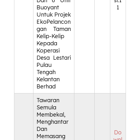
Dan 6 Unit
si:1
Buoyant
1
Untuk Projek
EkoPelancon
gan Taman
Kelip-Kelip
Kepada
Koperasi
Desa Lestari
Pulau
Tengah
Kelantan
Berhad
Tawaran
Semula
Membekal,
Menghantar
Dan
Do
Memasang
wnl