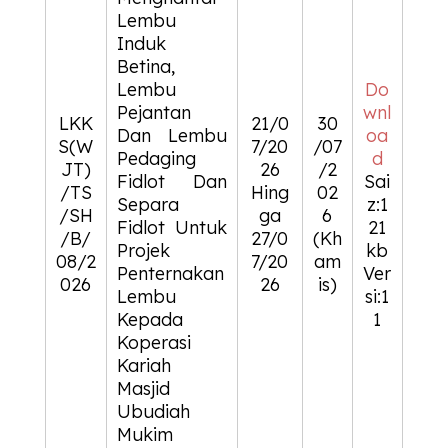
Lembu
Induk
Betina,
Lembu
Do
Pejantan
wnl
LKK
21/0
30
Dan Lembu
oa
S(W
7/20
/07
Pedaging
d
JT)
26
/2
Fidlot Dan
Sai
/TS
Hing
02
Separa
z:1
/SH
ga
6
Fidlot Untuk
21
/B/
27/0
(Kh
Projek
kb
08/2
7/20
am
Penternakan
Ver
026
26
is)
Lembu
si:1
Kepada
1
Koperasi
Kariah
Masjid
Ubudiah
Mukim