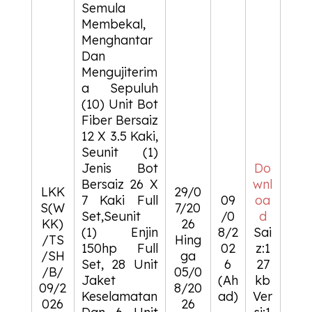
Semula
Membekal,
Menghantar
Dan
Mengujiterim
a Sepuluh
(10) Unit Bot
Fiber Bersaiz
12 X 3.5 Kaki,
Seunit (1)
Jenis Bot
Do
Bersaiz 26 X
wnl
LKK
29/0
7 Kaki Full
09
oa
S(W
7/20
Set,Seunit
/0
d
KK)
26
(1) Enjin
8/2
Sai
/TS
Hing
150hp Full
02
z:1
/SH
ga
Set, 28 Unit
6
27
/B/
05/0
Jaket
(Ah
kb
09/2
8/20
Keselamatan
ad)
Ver
026
26