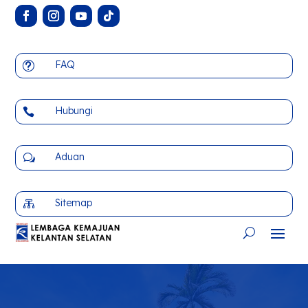
FAQ
t
Hubungi

Aduan
w
Sitemap
