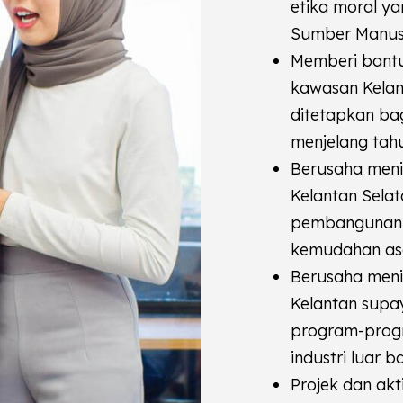
etika moral y
Sumber Manus
Memberi bantu
kawasan Kelan
ditetapkan bag
menjelang tah
Berusaha meni
Kelantan Sela
pembangunan 
kemudahan asa
Berusaha men
Kelantan supay
program-prog
industri luar 
Projek dan ak