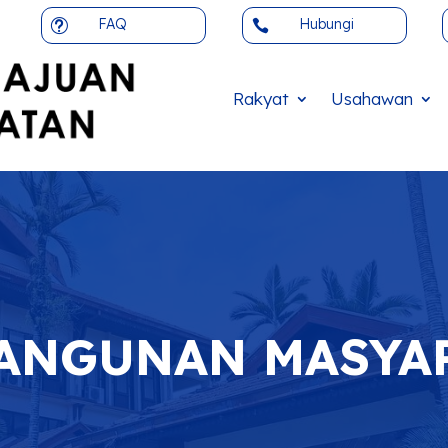
FAQ
Hubungi
t

Rakyat
Usahawan
ANGUNAN MASYA