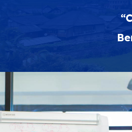
“C
Be