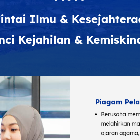
intai Ilmu & Kesejahter
nci Kejahilan & Kemiskin
Piagam Pel
Berusaha mem
melahirkan ma
ajaran agama, 