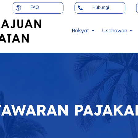
FAQ
Hubungi
t

Rakyat
Usahawan
TAWARAN PAJAKA