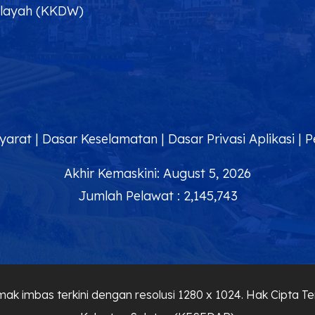
ilayah (KKDW)
yarat
|
Dasar Keselamatan
|
Dasar Privasi Aplikasi
|
P
Akhir Kemaskini: August 5, 2026
Jumlah Pelawat : 2,145,743
ak imbas terkini dengan resolusi 1280 x 1024. Hak Cipta