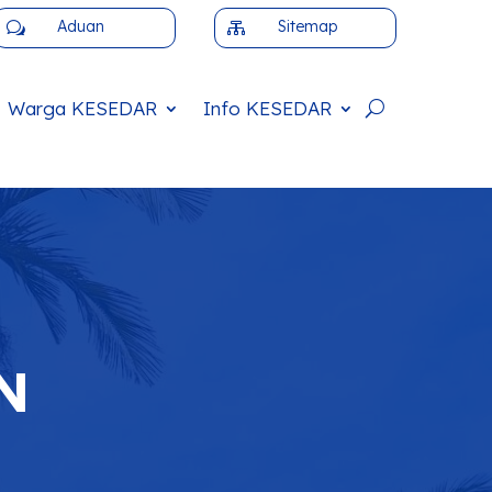
Aduan
Sitemap
w

Warga
KESEDAR
Info
KESEDAR
N