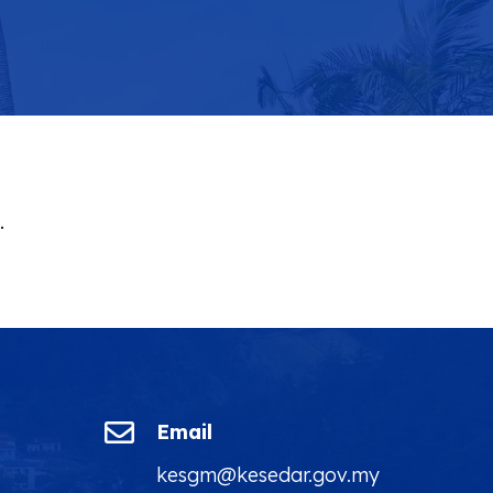
.

Email
kesgm@kesedar.gov.my