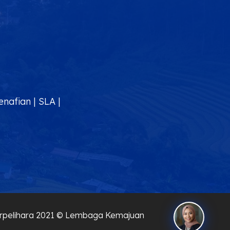
enafian
|
SLA
|
 Terpelihara 2021 © Lembaga Kemajuan