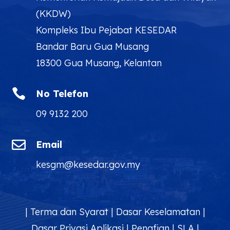
(KKDW)
Kompleks Ibu Pejabat KESEDAR
Bandar Baru Gua Musang
18300 Gua Musang, Kelantan

No Telefon
09 9132 200

Email
kesgm@kesedar.gov.my
|
Terma dan Syarat
|
Dasar Keselamatan
|
Dasar Privasi Aplikasi
|
Penafian
|
SLA
|