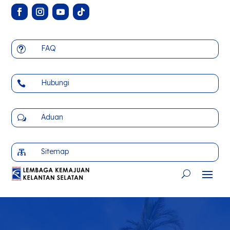
FAQ
t
Hubungi

Aduan
w
Sitemap
