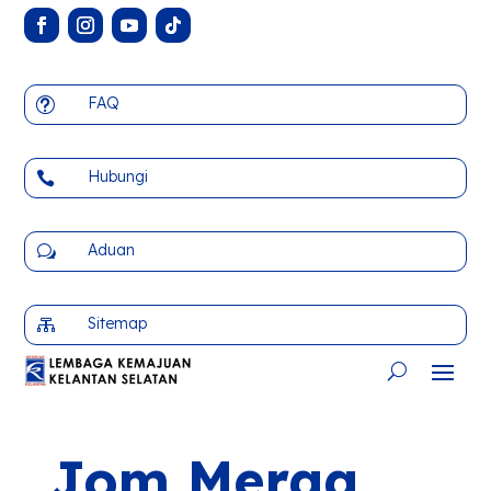
FAQ
t
Hubungi

Aduan
w
Sitemap

Jom Meraa