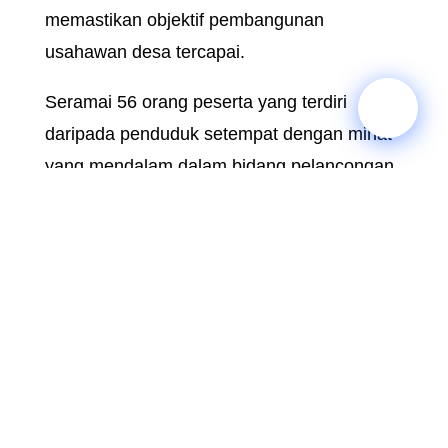
ini diselaraskan sepenuhnya di bawah
kelolaan Bahagian Ekonomi dan
Pelaburan bagi memastikan objektif
pembangunan usahawan desa tercapai.
Seramai 56 orang peserta yang terdiri
daripada penduduk setempat dengan
minat yang mendalam dalam bidang
pelancongan desa telah menyertai kursus
ini. Kehadiran mereka mencerminkan
kesedaran yang tinggi terhadap potensi
ekonomi yang boleh dijana melalui aset
sedia ada di kampung halaman. Selain
memberikan ilmu teknikal, kursus ini turut
berperanan sebagai pencetus motivasi