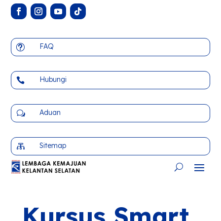
FAQ
t
Hubungi

Aduan
w
Sitemap

Kursus Smart