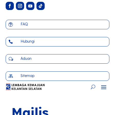
FAQ
t
Hubungi

Aduan
w
Sitemap

Majlis