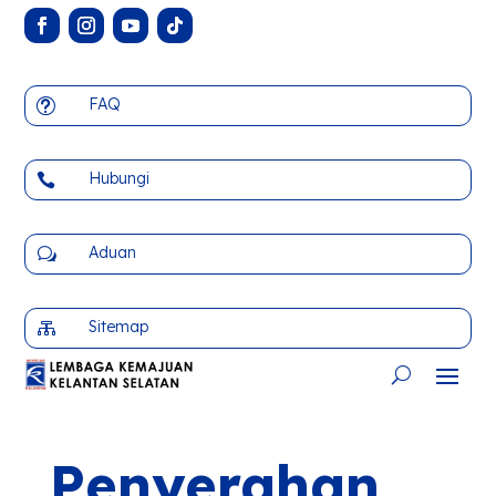
FAQ
t
Hubungi

Aduan
w
Sitemap

Penyerahan