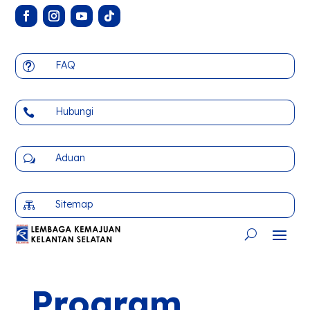
FAQ
t
Hubungi

Aduan
w
Sitemap

Program