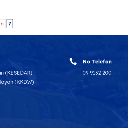
6
7

No Telefon
an (KESEDAR)
09 9132 200
ilayah (KKDW)