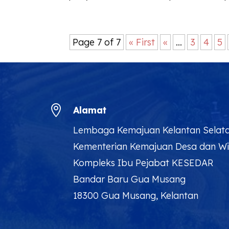
Page 7 of 7
« First
«
...
3
4
5

Alamat
Lembaga Kemajuan Kelantan Selat
Kementerian Kemajuan Desa dan W
Kompleks Ibu Pejabat KESEDAR
Bandar Baru Gua Musang
18300 Gua Musang, Kelantan