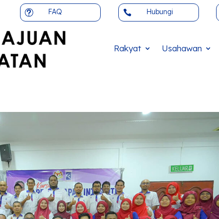
FAQ
Hubungi
t

Rakyat
Usahawan