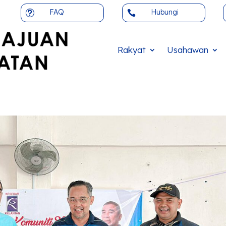
FAQ
Hubungi
t

Rakyat
Usahawan