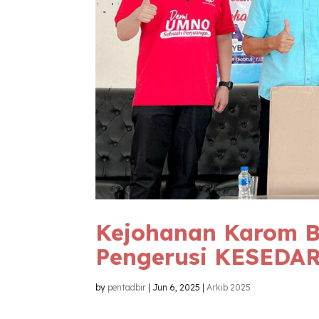
Kejohanan Karom B
Pengerusi
KESEDA
by
pentadbir
|
Jun 6, 2025
|
Arkib 2025