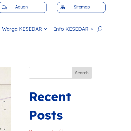
Aduan
Sitemap
w

Warga
KESEDAR
Info
KESEDAR
Search
Recent
Posts