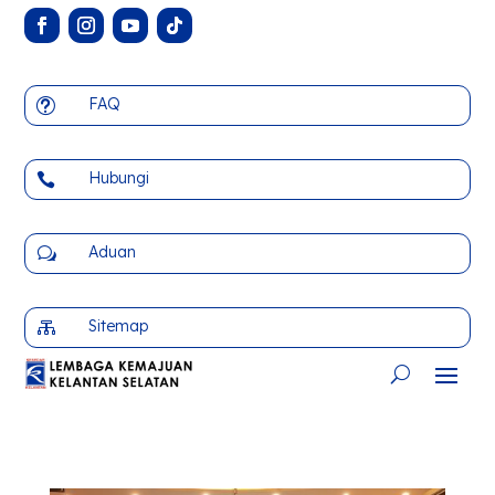
FAQ
t
Hubungi

Aduan
w
Sitemap
