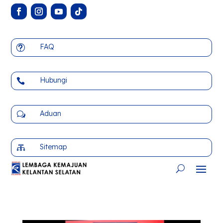
FAQ
t
Hubungi

Aduan
w
Sitemap
