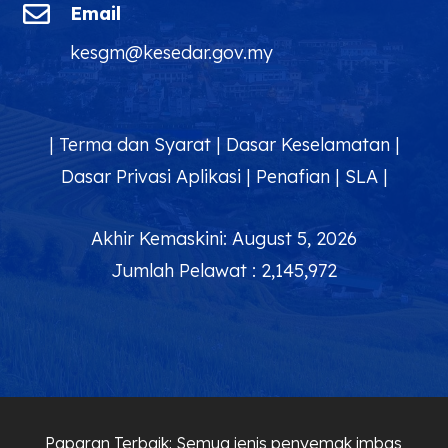

Email
kesgm@kesedar.gov.my
|
Terma dan Syarat
|
Dasar Keselamatan
|
Dasar Privasi Aplikasi
|
Penafian
|
SLA
|
Akhir Kemaskini: August 5, 2026
Jumlah Pelawat : 2,145,972
Paparan Terbaik: Semua jenis penyemak imbas