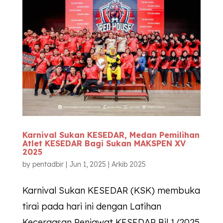
Karnival Sukan
KESEDAR
, Medan Pemilihan
Atlet
KESEDAR
Bagi Sukan MAKSPEN XV
2025
by
pentadbir
|
Jun 1, 2025
|
Arkib 2025
Karnival Sukan KESEDAR (KSK) membuka
tirai pada hari ini dengan Latihan
Kecergasan Penjawat KESEDAR Bil 1/2025