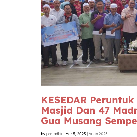
KESEDAR Peruntuk
Masjid Dan 47 Mad
Gua Musang Semp
by
pentadbir
|
Mar 5, 2025
|
Arkib 2025