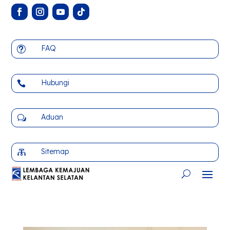
FAQ
t
Hubungi

Aduan
w
Sitemap
