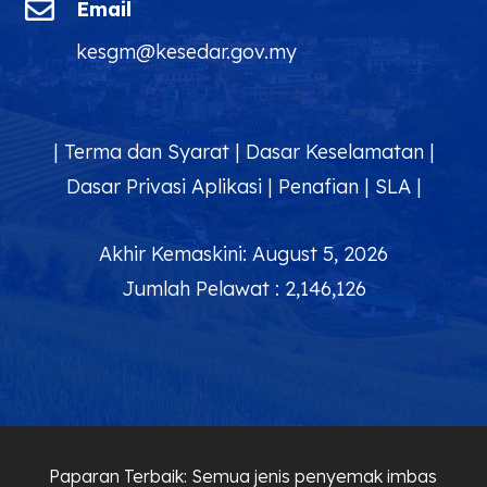

Email
kesgm@kesedar.gov.my
|
Terma dan Syarat
|
Dasar Keselamatan
|
Dasar Privasi Aplikasi
|
Penafian
|
SLA
|
Akhir Kemaskini: August 5, 2026
Jumlah Pelawat : 2,146,126
Paparan Terbaik: Semua jenis penyemak imbas