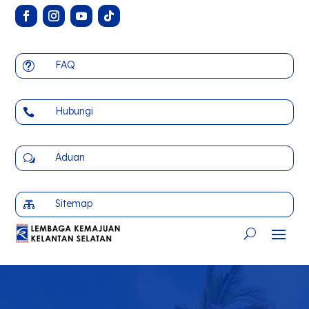
FAQ
t
Hubungi

Aduan
w
Sitemap
