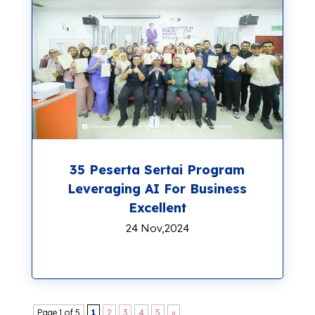
35 Peserta Sertai Program
Leveraging AI For Business
Excellent
24 Nov,2024
Page 1 of 5
1
2
3
4
5
»