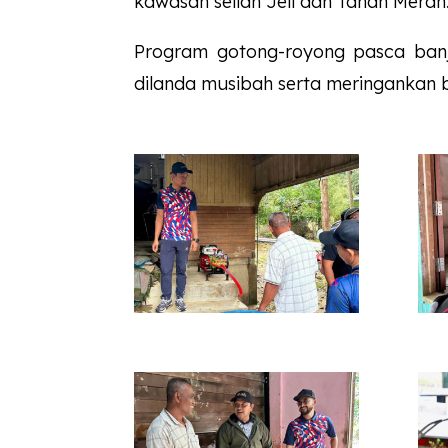
kawasan selian Jeli dan Tanah Merah
Program gotong-royong pasca banjir
dilanda musibah serta meringankan