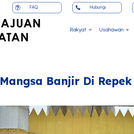
FAQ
Hubungi
t

Rakyat
Usahawan
angsa Banjir Di Repek 