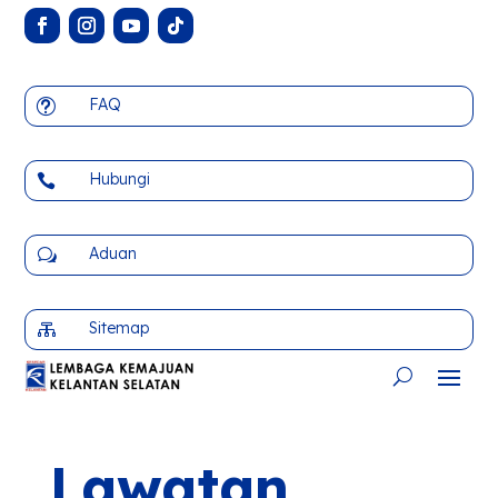
FAQ
t
Hubungi

Aduan
w
Sitemap

Lawatan