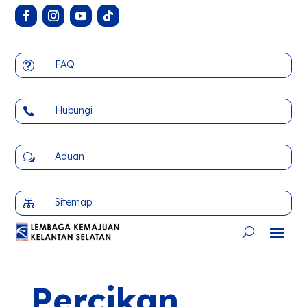
FAQ
t
Hubungi

Aduan
w
Sitemap

Percikan