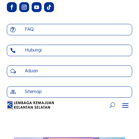
FAQ
t
Hubungi

Aduan
w
Sitemap
