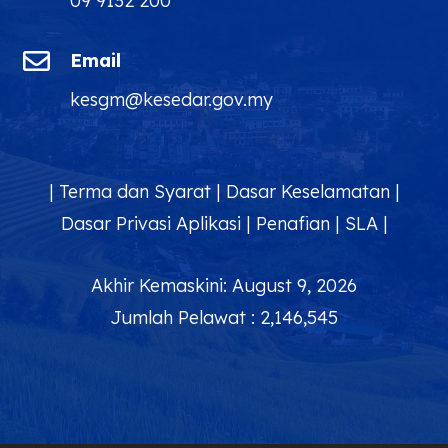
09 9132 200

Email
kesgm@kesedar.gov.my
|
Terma dan Syarat
|
Dasar Keselamatan
|
Dasar Privasi Aplikasi
|
Penafian
|
SLA
|
Akhir Kemaskini: August 9, 2026
Jumlah Pelawat : 2,146,545