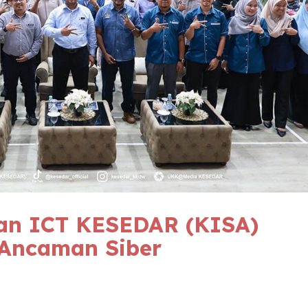
an ICT
KESEDAR
(KISA)
 Ancaman Siber