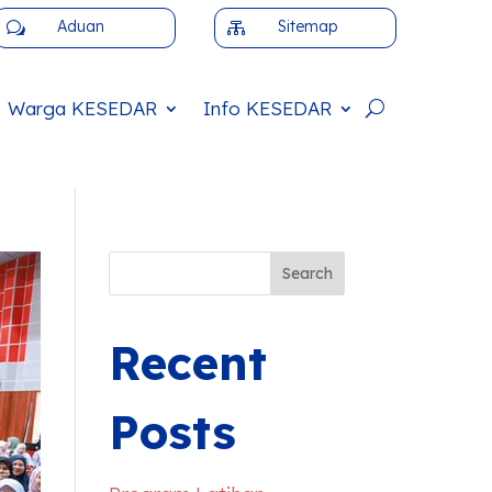
Aduan
Sitemap
w

Warga
KESEDAR
Info
KESEDAR
Search
Recent
Posts