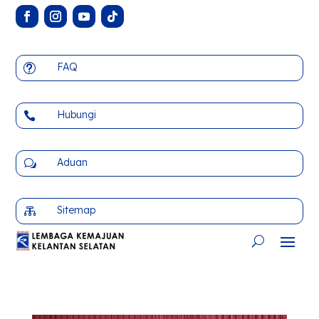
FAQ
t
Hubungi

Aduan
w
Sitemap
