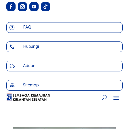
FAQ
t
Hubungi

Aduan
w
Sitemap
