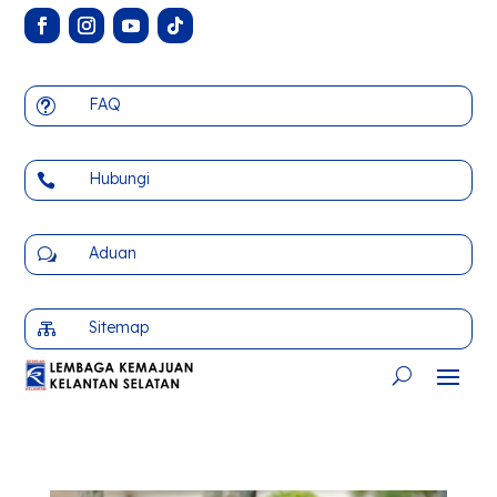
FAQ
t
Hubungi

Aduan
w
Sitemap
