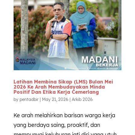
Latihan Membina Sikap (LMS) Bulan Mei
2026 Ke Arah Membudayakan Minda
Positif Dan Etika Kerja Cemerlang
by
pentadbir
|
May 21, 2026
|
Arkib 2026
Ke arah melahirkan barisan warga kerja
yang berdaya saing, proaktif, dan
mempunyai keluhuran jati diri yang utuh,