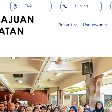
FAQ
Hubungi
t

Rakyat
Usahawan