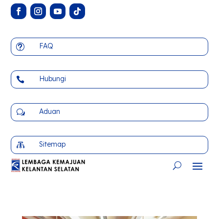
FAQ
t
Hubungi

Aduan
w
Sitemap
