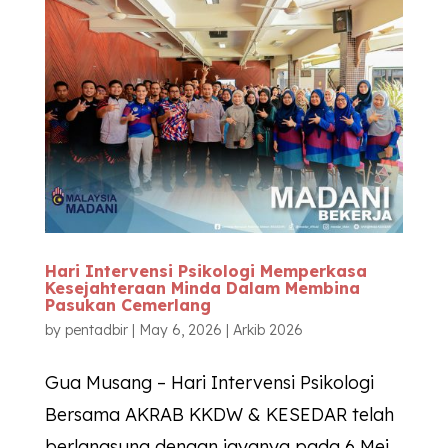
Hari Intervensi Psikologi Memperkasa
Kesejahteraan Minda Dalam Membina
Pasukan Cemerlang
by
pentadbir
|
May 6, 2026
|
Arkib 2026
Gua Musang – Hari Intervensi Psikologi
Bersama AKRAB KKDW & KESEDAR telah
berlangsung dengan jayanya pada 6 Mei