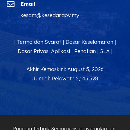

Email
kesgm@kesedar.gov.my
|
Terma dan Syarat
|
Dasar Keselamatan
|
Dasar Privasi Aplikasi
|
Penafian
|
SLA
|
Akhir Kemaskini: August 5, 2026
Jumlah Pelawat : 2,145,528
Paparan Terbaik: Semua jenis penyemak imbas