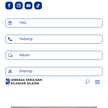
FAQ
t
Hubungi

Aduan
w
Sitemap
