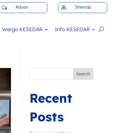
Aduan
Sitemap
w

Warga
KESEDAR
Info
KESEDAR
Search
Recent
Posts