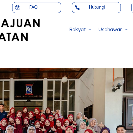
FAQ
Hubungi
t

Rakyat
Usahawan