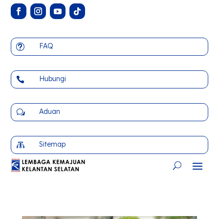
FAQ
t
Hubungi

Aduan
w
Sitemap
