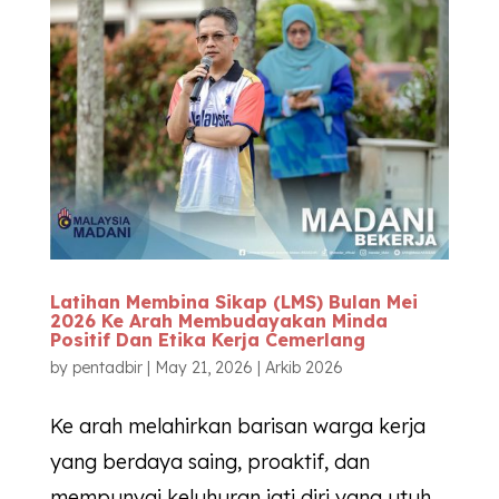
Latihan Membina Sikap (LMS) Bulan Mei
2026 Ke Arah Membudayakan Minda
Positif Dan Etika Kerja Cemerlang
by
pentadbir
|
May 21, 2026
|
Arkib 2026
Ke arah melahirkan barisan warga kerja
yang berdaya saing, proaktif, dan
mempunyai keluhuran jati diri yang utuh,