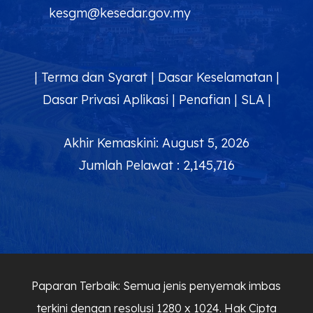
kesgm@kesedar.gov.my
|
Terma dan Syarat
|
Dasar Keselamatan
|
Dasar Privasi Aplikasi
|
Penafian
|
SLA
|
Akhir Kemaskini: August 5, 2026
Jumlah Pelawat : 2,145,716
Paparan Terbaik: Semua jenis penyemak imbas
terkini dengan resolusi 1280 x 1024. Hak Cipta