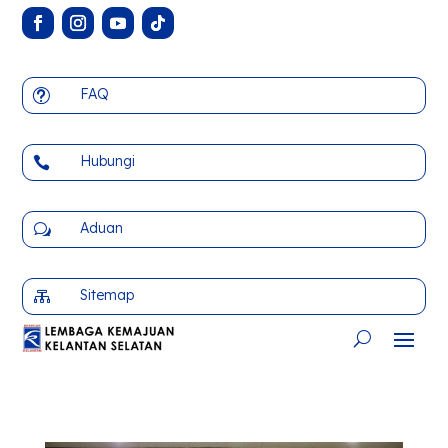
FAQ
t
Hubungi

Aduan
w
Sitemap
