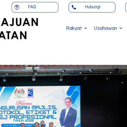
FAQ
Hubungi
t

Rakyat
Usahawan