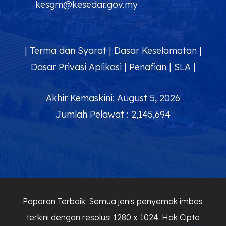
kesgm@kesedar.gov.my
|
Terma dan Syarat
|
Dasar Keselamatan
|
Dasar Privasi Aplikasi
|
Penafian
|
SLA
|
Akhir Kemaskini: August 5, 2026
Jumlah Pelawat : 2,145,694
Paparan Terbaik: Semua jenis penyemak imbas
terkini dengan resolusi 1280 x 1024. Hak Cipta