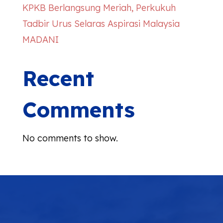
KPKB Berlangsung Meriah, Perkukuh
Tadbir Urus Selaras Aspirasi Malaysia
MADANI
Recent
Comments
No comments to show.