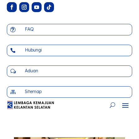
FAQ
t
Hubungi

Aduan
w
Sitemap
