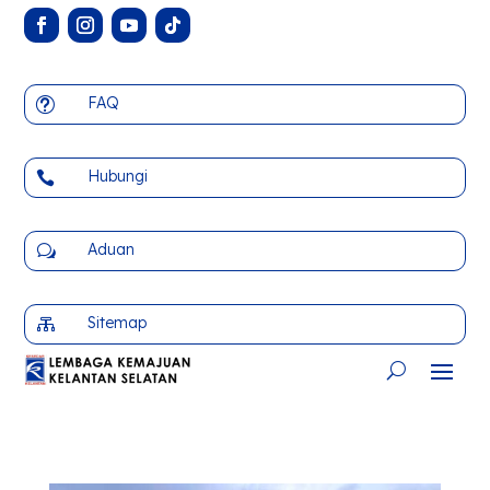
FAQ
t
Hubungi

Aduan
w
Sitemap
