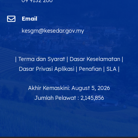
09 9132 200

Email
kesgm@kesedar.gov.my
|
Terma dan Syarat
|
Dasar Keselamatan
|
Dasar Privasi Aplikasi
|
Penafian
|
SLA
|
Akhir Kemaskini: August 5, 2026
Jumlah Pelawat : 2,145,856