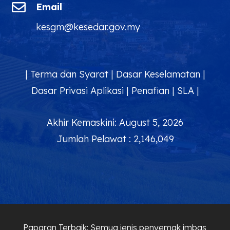

Email
kesgm@kesedar.gov.my
|
Terma dan Syarat
|
Dasar Keselamatan
|
Dasar Privasi Aplikasi
|
Penafian
|
SLA
|
Akhir Kemaskini: August 5, 2026
Jumlah Pelawat : 2,146,049
Paparan Terbaik: Semua jenis penyemak imbas