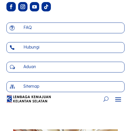
FAQ
t
Hubungi

Aduan
w
Sitemap
