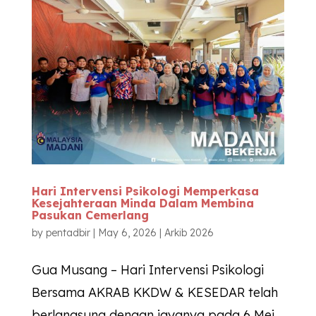
Hari Intervensi Psikologi Memperkasa
Kesejahteraan Minda Dalam Membina
Pasukan Cemerlang
by
pentadbir
|
May 6, 2026
|
Arkib 2026
Gua Musang – Hari Intervensi Psikologi
Bersama AKRAB KKDW & KESEDAR telah
berlangsung dengan jayanya pada 6 Mei