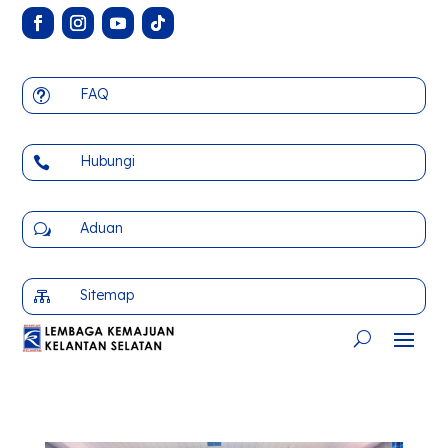
FAQ
t
Hubungi

Aduan
w
Sitemap
