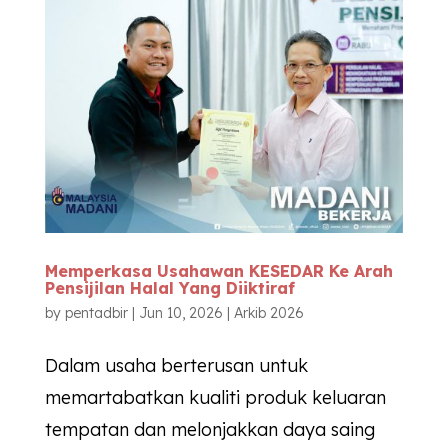
Memperkasa Usahawan
KESEDAR
Ke Arah
Pensijilan Halal Yang Diiktiraf
by
pentadbir
|
Jun 10, 2026
|
Arkib 2026
Dalam usaha berterusan untuk
memartabatkan kualiti produk keluaran
tempatan dan melonjakkan daya saing