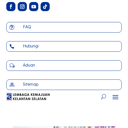
FAQ
t
Hubungi

Aduan
w
Sitemap
