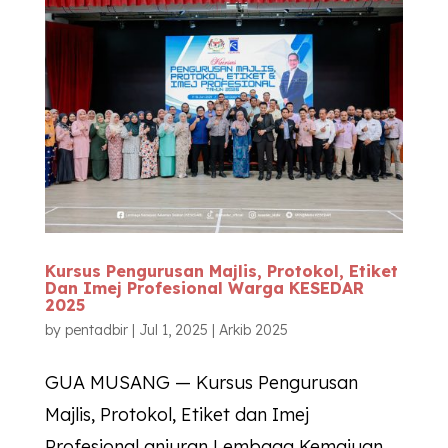
Kursus Pengurusan Majlis, Protokol, Etiket
Dan Imej Profesional Warga
KESEDAR
2025
by
pentadbir
|
Jul 1, 2025
|
Arkib 2025
GUA MUSANG — Kursus Pengurusan
Majlis, Protokol, Etiket dan Imej
Profesional anjuran Lembaga Kemajuan