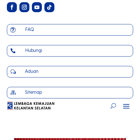
FAQ
t
Hubungi

Aduan
w
Sitemap
