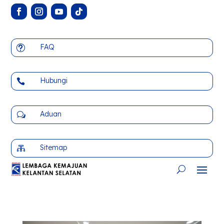
FAQ
t
Hubungi

Aduan
w
Sitemap
